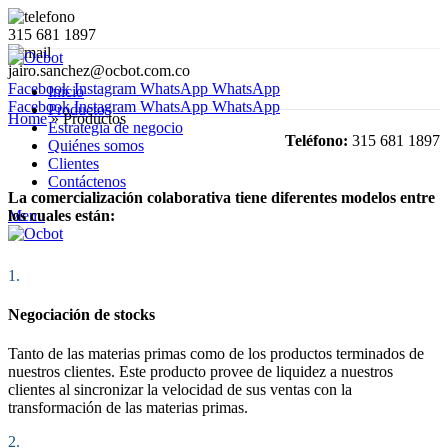
315 681 1897
jairo.sanchez@ocbot.com.co
Facebook
Instagram
WhatsApp
WhatsApp
Inicio
Facebook
Instagram
WhatsApp
WhatsApp
Productos
Home
»
Productos
Estrategia de negocio
Teléfono:
315 681 1897
Quiénes somos
Clientes
Contáctenos
La comercialización colaborativa tiene diferentes modelos entre
Menu
los cuales están:
1.
Negociación de stocks
Tanto de las materias primas como de los productos terminados de
nuestros clientes. Este producto provee de liquidez a nuestros
clientes al sincronizar la velocidad de sus ventas con la
transformación de las materias primas.
2.